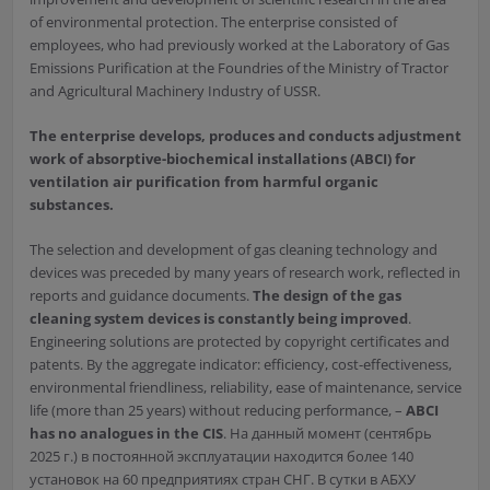
of environmental protection. The enterprise consisted of
employees, who had previously worked at the Laboratory of Gas
Emissions Purification at the Foundries of the Ministry of Tractor
and Agricultural Machinery Industry of USSR.
The enterprise develops, produces and conducts adjustment
work of absorptive-biochemical installations (ABCI) for
ventilation air purification from harmful organic
substances.
The selection and development of gas cleaning technology and
devices was preceded by many years of research work, reflected in
reports and guidance documents.
The design of the gas
cleaning system devices is constantly being improved
.
Engineering solutions are protected by copyright certificates and
patents. By the aggregate indicator: efficiency, cost-effectiveness,
environmental friendliness, reliability, ease of maintenance, service
life (more than 25 years) without reducing performance, –
ABCI
has no analogues in the CIS
. На данный момент (сентябрь
2025 г.) в постоянной эксплуатации находится более 140
установок на 60 предприятиях стран СНГ. В сутки в АБХУ