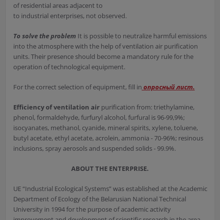
of residential areas adjacent to
to industrial enterprises, not observed.
To solve the problem
It is possible to neutralize harmful emissions
into the atmosphere with the help of ventilation air purification
units. Their presence should become a mandatory rule for the
operation of technological equipment.
For the correct selection of equipment, fill in
опросный лист.
Efficiency of ventilation air
purification from: triethylamine,
phenol, formaldehyde, furfuryl alcohol, furfural is 96-99,9%;
isocyanates, methanol, cyanide, mineral spirits, xylene, toluene,
butyl acetate, ethyl acetate, acrolein, ammonia - 70-96%; resinous
inclusions, spray aerosols and suspended solids - 99.9%.
ABOUT THE ENTERPRISE.
UE “Industrial Ecological Systems” was established at the Academic
Department of Ecology of the Belarusian National Technical
University in 1994 for the purpose of academic activity
improvement and development of scientific research in the area