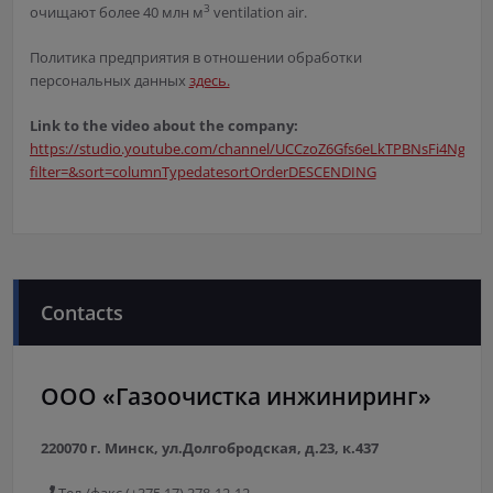
3
очищают более 40 млн м
ventilation air.
Политика предприятия в отношении обработки
персональных данных
здесь.
Link to the video about the company:
https://studio.youtube.com/channel/UCCzoZ6Gfs6eLkTPBNsFi4Ng/vid
filter=&sort=columnTypedatesortOrderDESCENDING
Contacts
ООО «Газоочистка инжиниринг»
220070 г. Минск, ул.Долгобродская, д.23, к.437
Тел./факс (+375 17) 378-12-12